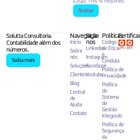
This is required.
Email
Assinar
Navegação
Siga-
Políticas
Certific
Solutta Consultoria.
nos
Início
Código
Contabilidade além dos
Linkedin
de Ética
números.
Sobre
e
nós
Instagram
Saiba mais
Conduta
Soluções
Facebook
Política de
Clientes
Youtube
Privacidade
Blog
Política
do
Central
Sistema
de
de
Ajuda
Gestão
Contato
Integrado
Política de
Segurança
da