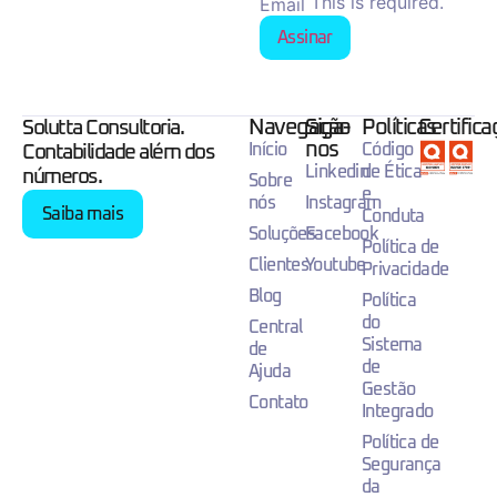
This is required.
Email
Assinar
Navegação
Siga-
Políticas
Certific
Solutta Consultoria.
nos
Início
Código
Contabilidade além dos
Linkedin
de Ética
números.
Sobre
e
nós
Instagram
Saiba mais
Conduta
Soluções
Facebook
Política de
Clientes
Youtube
Privacidade
Blog
Política
do
Central
Sistema
de
de
Ajuda
Gestão
Contato
Integrado
Política de
Segurança
da