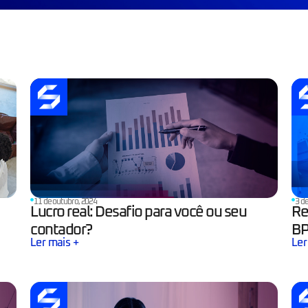
11 de outubro, 2024
3 de
Lucro real: Desafio para você ou seu
Re
contador?
B
Ler mais +
Ler