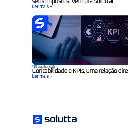
seus impostos. Vem pra Solutta!
Ler mais +
18 de julho, 2023
Contabilidade e KPIs, uma relação dire
Ler mais +