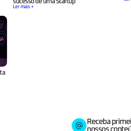
sucesso de uma Startup
Ler mais +
ta
Receba prime
nossos conteú