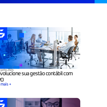
 junho, 2024
volucione sua gestão contábil com
PO
 mais +