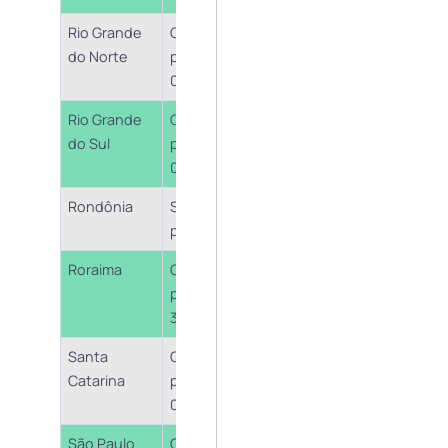
Rio Grande
Cobrança a
Comunicado 1
do Norte
partir de
(05.01/22)
01/03/2022
Rio Grande
Cobrança a
Nota de
do Sul
partir de
esclarecimento
01/04/2022
Sefaz-RS (11.01.22)
Rondônia
Sem
posicionamento
Roraima
Cobrança a
Lei nº 1.608/21 – art. 2º
partir de
30/03/2022
Santa
Cobrança a
Medida Provisória nº
Catarina
partir de
250/22 – art. 8º
01/03/22
São Paulo
Cobrança a
Lei nº 17.470/21 – art.