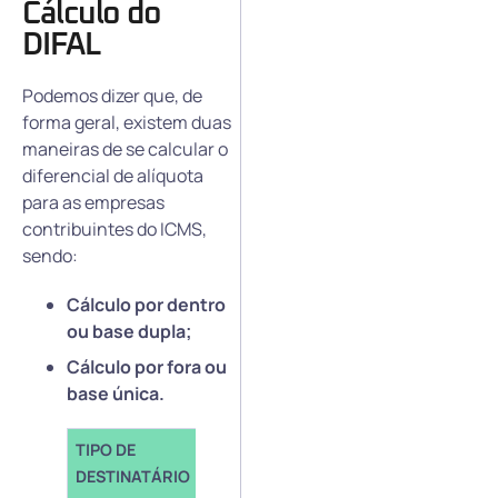
Cálculo do
DIFAL
Podemos dizer que, de
forma geral, existem duas
maneiras de se calcular o
diferencial de alíquota
para as empresas
contribuintes do ICMS,
sendo:
Cálculo por dentro
ou base dupla;
Cálculo por fora ou
base única.
TIPO DE
TIPO DE
DESTINATÁRIO
CÁLCULO