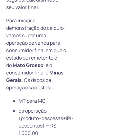
seu valor final.
Para iniciar a
demonstração do cálculo,
vamos supor uma
operação de venda para
consumidor final em que o
estado do remetente é
do
Mato Grosso
, e o
consumidor final é
Minas
Gerais
. Os dados da
operação são estes:
MT para MG
da operação
(produto+despesas+IPI-
descontos) = R$
1.000,00