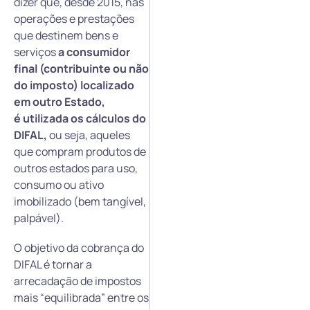
dizer que, desde 2015, nas
operações e prestações
que destinem bens e
serviços
a consumidor
final (contribuinte ou não
do imposto)
localizado
em
outro Estado,
é utilizada os cálculos do
DIFAL,
ou seja, aqueles
que compram produtos de
outros estados para uso,
consumo ou ativo
imobilizado (bem tangível,
palpável).
O objetivo da cobrança do
DIFAL é tornar a
arrecadação de impostos
mais “equilibrada” entre os