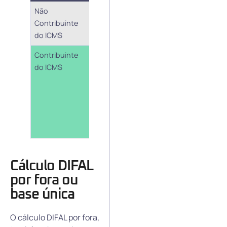
Não
Por fora
Contribuinte
(base
do ICMS
única)
Contribuinte
Por fora
do ICMS
(base
única) e
por
dentro
(base
dupla)
Cálculo DIFAL
por fora ou
base única
O cálculo DIFAL por fora,