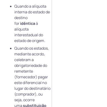
Quando a alíquota
interna do estado de
destino
for
idêntica
à
alíquota
interestadual do
estado de origem.
Quando os estados,
mediante acordo,
celebram a
obrigatoriedade do
remetente
(fornecedor) pagar
este diferencial no
lugar do destinatário
(comprador), ou
seja, ocorre
uma
substituição