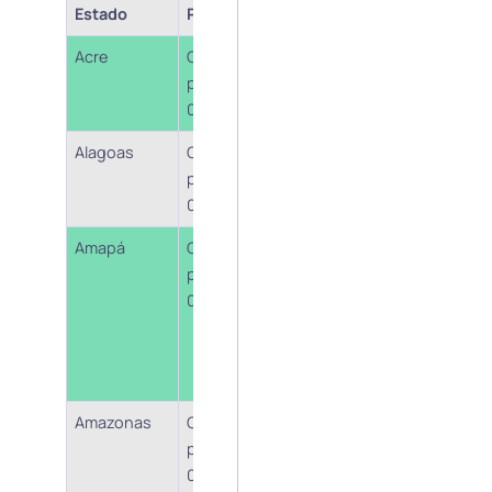
Estado
Posicionamento
Base Legal
Acre
Cobrança a
Comunicado Sefaz-
partir de
AC (15.02.22)
01/03/2022
Alagoas
Cobrança a
Notícia Sefaz-AL
partir de
(14.01.22) – ADI 7070
01/04/2022
Alexandre de Moraes
Amapá
Cobrança a
Informação prestada
partir de
ao Jota pelo
05/04/2022
secretário da
Fazenda, José
Amarísio Freitas de
Souza
Amazonas
Cobrança a
Nota Sefaz-AM
partir de
(07.01.22)
05/04/2022