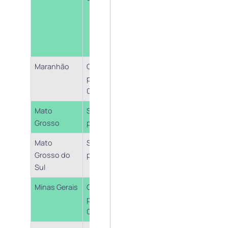
Supremo na Ação
Declaratória de
Inconstitucionalidade
nº 5469.
Maranhão
Cobrança a
Validade da Lei nº
partir de
10.326/15
05/01/2022
Mato
Sem
Grosso
posicionamento
Mato
Sem
Grosso do
posicionamento
Sul
Minas Gerais
Cobrança a
Comunicado Sutri nr.
partir de
01 de 08/02/2022
05/04/2022