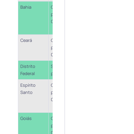
Bahia
Cobrança a
Lei nº 14.415/21 – art.
partir de
2º c/c orientação da
01/04/2022
PGE à Secretaria da
Fazenda
Ceará
Cobrança a
Comunicado Sefaz-
partir de
CE (06.01.22)
01/04/2022
Distrito
Sem
Federal
posicionamento
Espírito
Cobrança a
Informação prestada
Santo
partir de
ao Jota pela
01/03/2022
assessoria de
imprensa da Sefaz-ES
Goiás
Cobrança a
Nota do art. 4, §1º, II,
partir de
“b” do RTCE, por força
01/04/2022
da decisão do