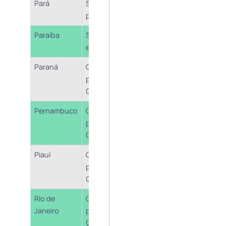
Pará
Sem
posicionamento
Paraíba
Sem previsão
Lei nº 12.190/2022
específica
Paraná
Cobrança a
Lei nº 20.949/21 – art.
partir de
9º
01/04/2022
Pernambuco
Cobrança a
Lei nº 17.625/21 – art.
partir de
2º
05/04/2022
Piauí
Cobrança a
Lei nº 7.706/21 – art. 4º
partir de
01/01/2022
Rio de
Cobrança a
Resposta de Consuta
Janeiro
partir de
“Fale Conosco”
01/03/2022