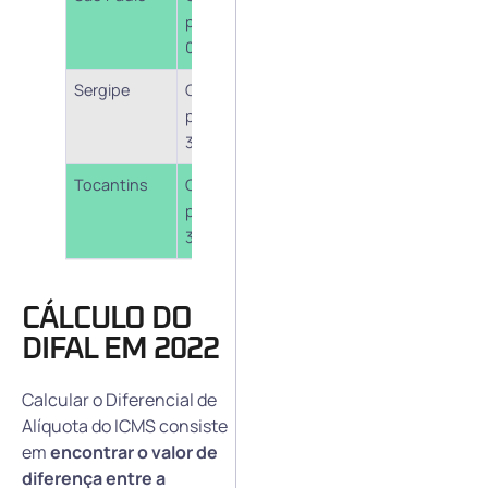
partir de
4º e CAT 02/2022
01/04/2022
Sergipe
Cobrança a
Lei nº 8.944/21 – art.
partir de
2º
30/03/2022
Tocantins
Cobrança a
Medida Provisória nº
partir de
29/21 – art. 2º
30/03/2022
CÁLCULO DO
DIFAL EM 2022
Calcular o Diferencial de
Alíquota do ICMS consiste
em
encontrar o valor de
diferença entre a