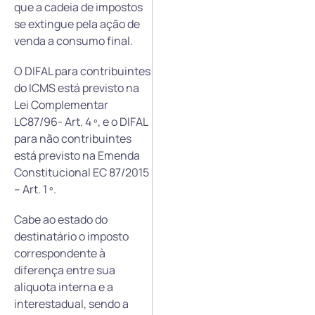
que a cadeia de impostos
se extingue pela ação de
venda a consumo final.
O DIFAL para contribuintes
do ICMS está previsto na
Lei Complementar
LC87/96- Art. 4 º, e o DIFAL
para não contribuintes
está previsto na Emenda
Constitucional EC 87/2015
– Art. 1 º.
Cabe ao estado do
destinatário o imposto
correspondente à
diferença entre sua
alíquota interna e a
interestadual, sendo a