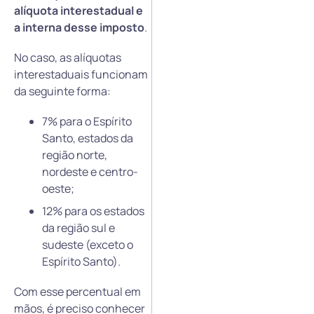
alíquota interestadual e
a interna desse imposto
.
No caso, as alíquotas
interestaduais funcionam
da seguinte forma:
7% para o Espírito
Santo, estados da
região norte,
nordeste e centro-
oeste;
12% para os estados
da região sul e
sudeste (exceto o
Espírito Santo).
Com esse percentual em
mãos, é preciso conhecer