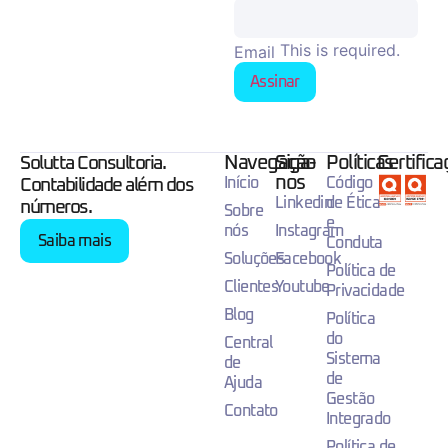
This is required.
Email
Assinar
Navegação
Siga-
Políticas
Certific
Solutta Consultoria.
nos
Início
Código
Contabilidade além dos
Linkedin
de Ética
números.
Sobre
e
nós
Instagram
Saiba mais
Conduta
Soluções
Facebook
Política de
Clientes
Youtube
Privacidade
Blog
Política
do
Central
Sistema
de
de
Ajuda
Gestão
Contato
Integrado
Política de