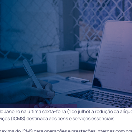
de Janeiro na última sexta-feira (1 de julho) a redução da alíqu
iços (ICMS) destinada aos bens e serviços essenciais.
máxima do ICMS para operações e prestações internas com co