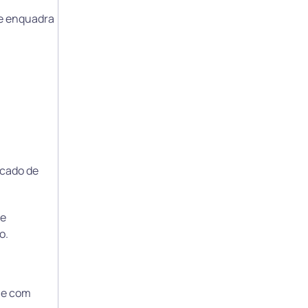
se enquadra
rcado de
de
o.
o e com