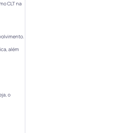
omo CLT na
nvolvimento.
ica, além
ja, o