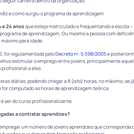
seguir carreira dentro da organização.
endiz e como surgiu o programa de aprendizagem.
4 e 24 anos
que esteja matriculado e frequentando a escola –
em programa de aprendizagem. Ou mesmo a pessoa com deficiê
te máximo para idade.
0
, foi regulamentada pelo
Decreto
nº. 5.598/2005
e posterior
bjetivo estimular o emprego entre jovens, principalmente aque
profissional a eles.
horas diárias, podendo chegar a 8 (oito) horas, no máximo, se já
 for computado as horas de aprendizagem teórica.
á ser do curso profissionalizante.
igadas a contratar aprendizes?
 empregar um número de jovens aprendizes que corresponda 