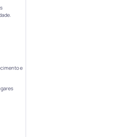
is
idade.
ecimento e
ugares