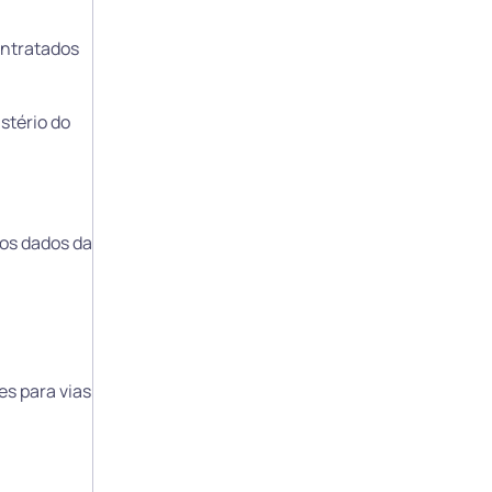
ontratados
stério do
 os dados da
s para vias