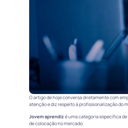
O artigo de hoje conversa diretamente com emp
atenção e diz respeito à profissionalização do 
Jovem aprendiz
é uma categoria específica de 
de colocação no mercado.