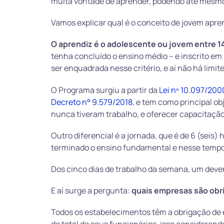
muita vontade de aprender, podendo até mesmo 
Vamos explicar qual é o conceito de jovem apr
O aprendiz é o adolescente ou jovem entre 1
tenha concluído o ensino médio – e inscrito 
ser enquadrada nesse critério, e aí não há limi
O Programa surgiu a partir da
Lei nº 10.097/200
Decreto n° 9.579/2018
, e tem como principal o
nunca tiveram trabalho, e oferecer capacitação 
Outro diferencial é a jornada, que é de 6 (seis) 
terminado o ensino fundamental e nesse tempo
Dos cinco dias de trabalho da semana, um dever
E aí surge a pergunta:
quais empresas são obr
Todos os estabelecimentos têm a obrigação de