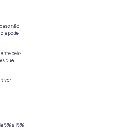
 caso não
ncia pode
mente pelo
les que
 tiver
de 5% a 15%