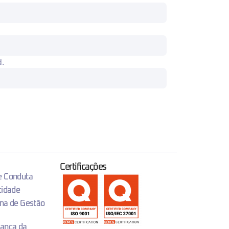
d.
Certificações
 e Conduta
cidade
ema de Gestão
rança da