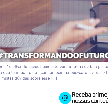
al” e olhando especificamente para a rotina de boa part
que tem tudo para ficar, também no pós-coronavírus, o h
m muitas dúvidas sobre esse […]
Receba prime
nossos conteú