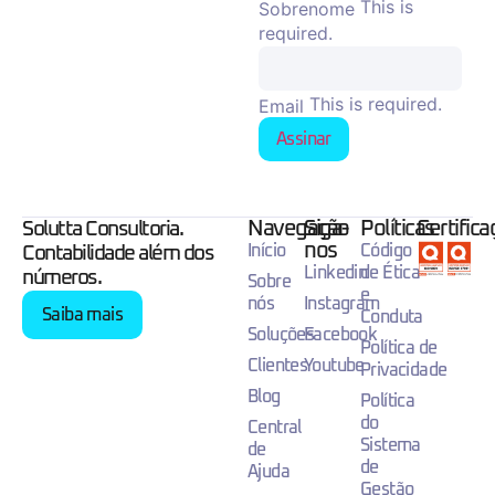
This is
Sobrenome
required.
This is required.
Email
Assinar
Navegação
Siga-
Políticas
Certific
Solutta Consultoria.
nos
Início
Código
Contabilidade além dos
Linkedin
de Ética
números.
Sobre
e
nós
Instagram
Saiba mais
Conduta
Soluções
Facebook
Política de
Clientes
Youtube
Privacidade
Blog
Política
do
Central
Sistema
de
de
Ajuda
Gestão