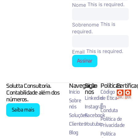
This is required.
Nome
This is
Sobrenome
required.
This is required.
Email
Assinar
Navegação
Siga-
Políticas
Certific
Solutta Consultoria.
nos
Início
Código
Contabilidade além dos
Linkedin
de Ética
números.
Sobre
e
nós
Instagram
Saiba mais
Conduta
Soluções
Facebook
Política de
Clientes
Youtube
Privacidade
Blog
Política