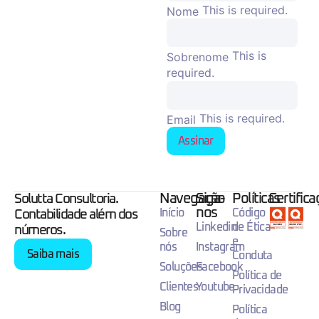
This is required.
Nome
This is
Sobrenome
required.
This is required.
Email
Assinar
Navegação
Siga-
Políticas
Certific
Solutta Consultoria.
nos
Início
Código
Contabilidade além dos
Linkedin
de Ética
números.
Sobre
e
nós
Instagram
Saiba mais
Conduta
Soluções
Facebook
Política de
Clientes
Youtube
Privacidade
Blog
Política