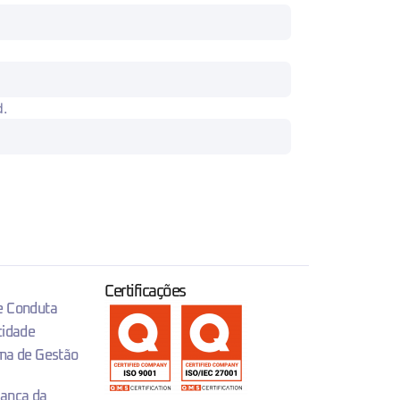
d.
Certificações
 e Conduta
cidade
ema de Gestão
rança da