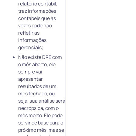
relatório contábil,
traz informações
contábeis que às
vezes pode não
refletir as
informações
gerenciais;
Não existe DRE com
o mês aberto, ele
sempre vai
apresentar
resultados de um
mês fechado, ou
seja, sua análise será
necrópsica, com o
mês morto. Ele pode
servir de base para o
próximo mês, mas se