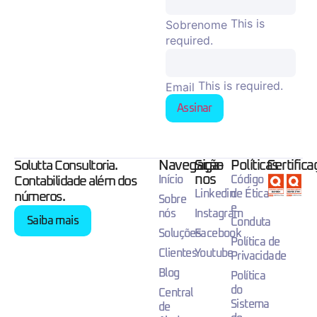
This is
Sobrenome
required.
This is required.
Email
Assinar
Navegação
Siga-
Políticas
Certific
Solutta Consultoria.
nos
Início
Código
Contabilidade além dos
Linkedin
de Ética
números.
Sobre
e
nós
Instagram
Saiba mais
Conduta
Soluções
Facebook
Política de
Clientes
Youtube
Privacidade
Blog
Política
do
Central
Sistema
de