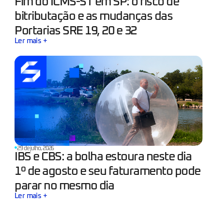
Fim do ICMS-ST em SP: o risco de
bitributação e as mudanças das
Portarias SRE 19, 20 e 32
Ler mais +
29 de julho, 2026
IBS e CBS: a bolha estoura neste dia
1º de agosto e seu faturamento pode
parar no mesmo dia
Ler mais +