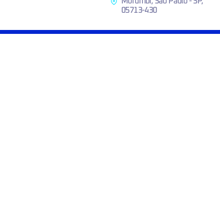
Morumbi, São Paulo - SP,
05713-430