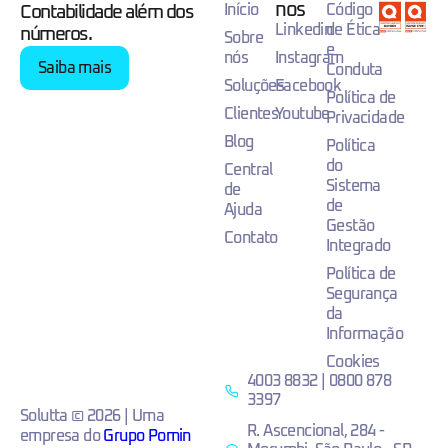
nos
Início
Código
Contabilidade além dos
Linkedin
de Ética
números.
Sobre
e
nós
Instagram
Saiba mais
Conduta
Soluções
Facebook
Política de
Clientes
Youtube
Privacidade
Blog
Política
do
Central
Sistema
de
de
Ajuda
Gestão
Contato
Integrado
Política de
Segurança
da
Informação
Cookies
4003 8832 | 0800 878
3397
Solutta © 2026 | Uma
R. Ascencional, 284 -
empresa do
Grupo Pomin